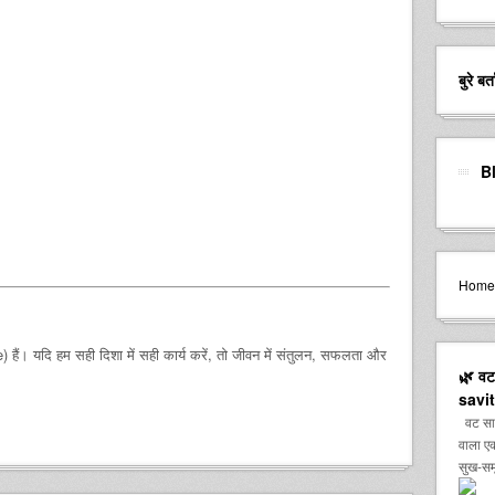
बुरे ब
B
Home
e) हैं। यदि हम सही दिशा में सही कार्य करें, तो जीवन में संतुलन, सफलता और
🌿 वट 
savit
वट सावित
वाला एक
सुख-समृ