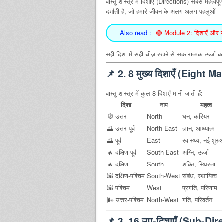
वास्तु शास्त्र में दिशाएँ (Directions) सबसे महत्व
दर्शाती है, जो हमारे जीवन के अलग-अलग पहलुओं—ज
Also read :
🟢 Module 2: दिशाएँ और 
सही दिशा में सही चीज़ रखने से सकारात्मक ऊर्जा बढ
📌
2. 8 मुख्य दिशाएँ (Eight 
वास्तु शास्त्र में कुल 8 दिशाएँ मानी जाती हैं:
दिशा
नाम
महत्व
🧭 उत्तर
North
धन, करियर
🌅 उत्तर-पूर्व
North-East
ज्ञान, आध्यात्म
🌅 पूर्व
East
स्वास्थ्य, नई शुर
🔥 दक्षिण-पूर्व
South-East
अग्नि, ऊर्जा
🔥 दक्षिण
South
शक्ति, स्थिरता
🌇 दक्षिण-पश्चिम
South-West
संबंध, स्थायित्व
🌇 पश्चिम
West
प्रगति, परिणाम
🌬️ उत्तर-पश्चिम
North-West
गति, परिवर्तन
📌
3. 16 उप-दिशाएँ (Sub-Dir