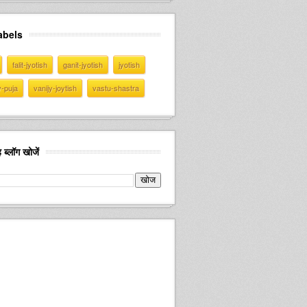
abels
falit-jyotish
ganit-jyotish
jyotish
v-puja
vanijy-joytish
vastu-shastra
 ब्लॉग खोजें