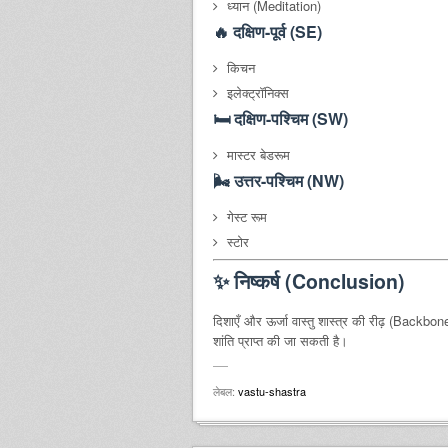
ध्यान (Meditation)
🔥 दक्षिण-पूर्व (SE)
किचन
इलेक्ट्रॉनिक्स
🛏️ दक्षिण-पश्चिम (SW)
मास्टर बेडरूम
🌬️ उत्तर-पश्चिम (NW)
गेस्ट रूम
स्टोर
✨
निष्कर्ष (Conclusion)
दिशाएँ और ऊर्जा वास्तु शास्त्र की रीढ़ (Backbon
शांति प्राप्त की जा सकती है।
लेबल:
vastu-shastra