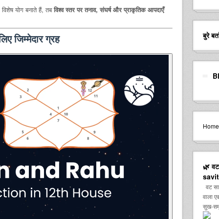
विशेष योग बनाते हैं, तब
विश्व स्तर पर तनाव, संघर्ष और प्राकृतिक आपदाएँ
बुरे ब
लिए जिम्मेदार ग्रह
B
Home
🌿 वट 
savit
वट सावित
वाला एक
सुख-समृ