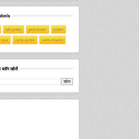
abels
falit-jyotish
ganit-jyotish
jyotish
v-puja
vanijy-joytish
vastu-shastra
 ब्लॉग खोजें