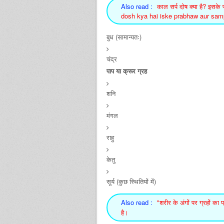
Also read :
काल सर्प दोष क्या है? इसके 
dosh kya hai iske prabhaw aur sa
बुध (सामान्यतः)
चंद्र
पाप या क्रूर ग्रह
शनि
मंगल
राहु
केतु
सूर्य (कुछ स्थितियों में)
Also read :
"शरीर के अंगों पर ग्रहों का 
है।