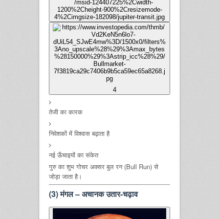
4
तेजी का कारक
निवेशकों में विश्वास बढ़ाता है
नई ऊँचाइयों का संकेत
गुरु का शुभ गोचर अक्सर बुल रन (Bull Run) से
जोड़ा जाता है।
(3) मंगल – अचानक उतार-चढ़ाव