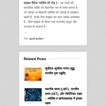
षड्बल वैदिक ज्योतिष की रीढ़
है। यह ग्रहों की
वास्तविक शक्ति को वैज्ञानिक रूप से स्पष्ट करता है।
जो जातक या विद्यार्थी ज्योतिष को गहराई से समझना
चाहते हैं, उनके लिए षड्बल का ज्ञान अत्यंत आवश्यक
है। बिना षड्बल के किया गया फलादेश अधूरा और
भ्रामक हो सकता है।
लेबल:
ganit-jyotish
Related Posts
सूर्योदय–सूर्यास्त गणना (शुद्ध
भारतीय दृक पद्धति)
स्थानीय समय (LMT), भारतीय
समय (IST), और सिदेरियल टाइम
– ज्योतिष व खगोलशास्त्र में इनका
महत्व