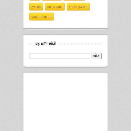
jyotish
utsav-puja
vanijy-joytish
vastu-shastra
यह ब्लॉग खोजें