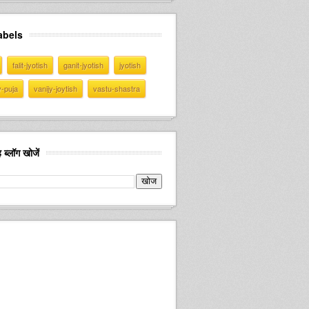
abels
falit-jyotish
ganit-jyotish
jyotish
v-puja
vanijy-joytish
vastu-shastra
 ब्लॉग खोजें