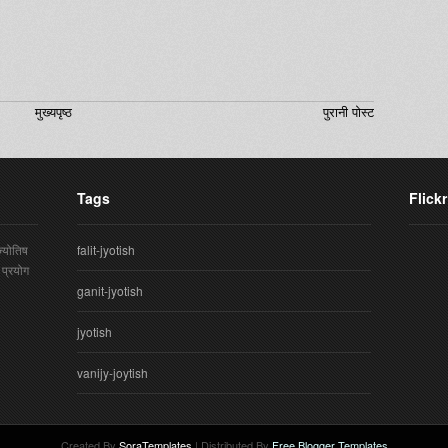
मुख्यपृष्ठ
पुरानी पोस्ट
Tags
Flick
्योतिष
falit-jyotish
 प्रयोग
ganit-jyotish
jyotish
vanijy-joytish
Created By
SoraTemplates
| Distributed By
Free Blogger Templates