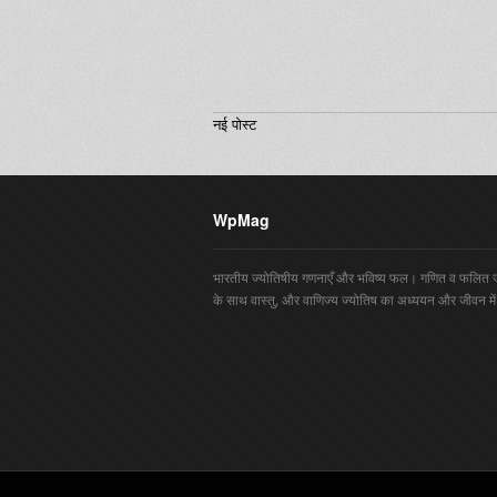
नई पोस्ट
WpMag
भारतीय ज्योतिषीय गणनाएँ और भविष्य फल। गणित व फलित ज
के साथ वास्तु, और वाणिज्य ज्योतिष का अध्ययन और जीवन में