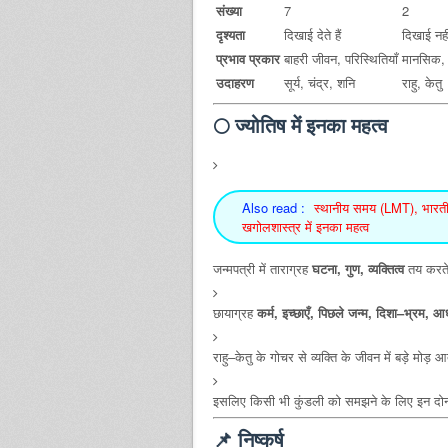
संख्या
7
2
दृश्यता
दिखाई देते हैं
दिखाई नहीं
प्रभाव प्रकार
बाहरी जीवन, परिस्थितियाँ
मानसिक, स
उदाहरण
सूर्य, चंद्र, शनि
राहु, केतु
🌕 ज्योतिष में इनका महत्व
Also read :
स्थानीय समय (LMT), भारती
खगोलशास्त्र में इनका महत्व
जन्मपत्री में ताराग्रह
घटना, गुण, व्यक्तित्व
तय करते 
छायाग्रह
कर्म, इच्छाएँ, पिछले जन्म, दिशा–भ्रम, आध
राहु–केतु के गोचर से व्यक्ति के जीवन में बड़े मोड़ आत
इसलिए किसी भी कुंडली को समझने के लिए इन दोनों श
📌 निष्कर्ष