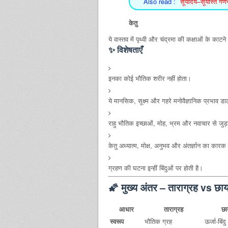
Also read :
सूर्योदय–सूर्यास्त गण
केतु
ये वास्तव में पृथ्वी और चंद्रमा की कक्षाओं के काटने वा
✨ विशेषताएँ
इनका कोई भौतिक शरीर नहीं होता।
ये मानसिक, सूक्ष्म और गहरे मनोवैज्ञानिक प्रभाव डाल
राहु भौतिक इच्छाओं, मोह, भ्रम और नवाचार से जुड़
केतु अध्यात्म, मोक्ष, अनुभव और अंतर्ज्ञान का कारक
ग्रहण की घटना इन्हीं बिंदुओं पर होती है।
🌠 मुख्य अंतर – ताराग्रह vs छाय
आधार
ताराग्रह
छा
स्वरूप
भौतिक ग्रह
ऊर्जा-बिंद