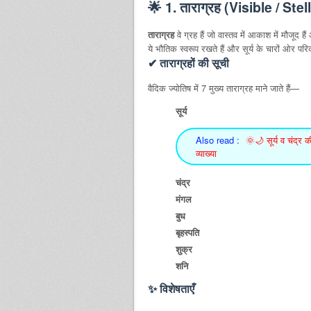
🌟 1. ताराग्रह (Visible / Ste
ताराग्रह
वे ग्रह हैं जो वास्तव में आकाश में मौजूद ह
ये भौतिक स्वरूप रखते हैं और सूर्य के चारों ओर परि
✔ ताराग्रहों की सूची
वैदिक ज्योतिष में 7 मुख्य ताराग्रह माने जाते हैं—
सूर्य
Also read :
🌞🌙 सूर्य व चंद्र क
व्याख्या
चंद्र
मंगल
बुध
बृहस्पति
शुक्र
शनि
✨ विशेषताएँ