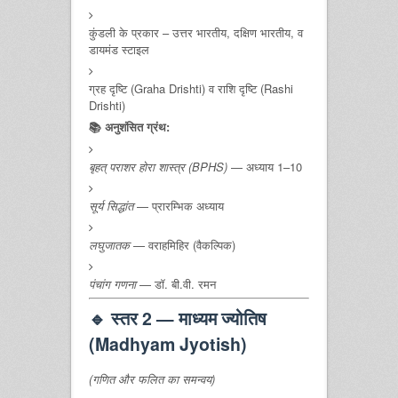
कुंडली के प्रकार – उत्तर भारतीय, दक्षिण भारतीय, व
डायमंड स्टाइल
ग्रह दृष्टि (Graha Drishti) व राशि दृष्टि (Rashi
Drishti)
📚 अनुशंसित ग्रंथ:
बृहत् पराशर होरा शास्त्र (BPHS)
— अध्याय 1–10
सूर्य सिद्धांत
— प्रारम्भिक अध्याय
लघुजातक
— वराहमिहिर (वैकल्पिक)
पंचांग गणना
— डॉ. बी.वी. रमन
🔹
स्तर 2 — माध्यम ज्योतिष
(Madhyam Jyotish)
(गणित और फलित का समन्वय)