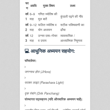
चर
अवधि
मुख्य विषय
लक्ष्य
ण
वर्ष
6–9
गणित ज्योतिष की
कुंडली पढ़ने की नींव
1
माह
मूल बातें
वर्ष
9–12
फलित ज्योतिष व
सटीक भविष्यवाणी का
2
माह
योग अध्ययन
ढाँचा
वर्ष
12
उन्नत दशा–गोचर
व्यावसायिक /
3
माह
व उपाय
आध्यात्मिक निपुणता
💻
आधुनिक अध्ययन सहयोग:
सॉफ्टवेयर:
जगन्नाथ होरा (JHora)
पराशर लाइट (Parashara Light)
दृक पंचांग (Drik Panchang)
संस्थागत पाठ्यक्रम (यदि औपचारिक अध्ययन चाहें):