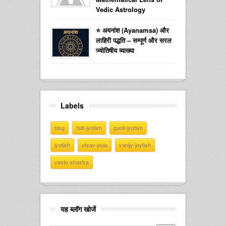
Vedic Astrology
⭐ अयनांश (Ayanamsa) और
लाहिरी पद्धति – सम्पूर्ण और सरल
ज्योतिषीय व्याख्या
Labels
blog
falit-jyotish
ganit-jyotish
jyotish
utsav-puja
vanijy-joytish
vastu-shastra
यह ब्लॉग खोजें