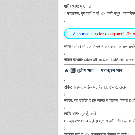
शरीर भाग:
मुंह, गला
उदाहरण:
बुध
यहाँ हो तो 👉 वाणी मधुर, व्यापारिक ब
Also read :
देशांतर (Longitude) और अक्
मंगल
यहाँ हो तो 👉 बोलने में कठोरता, पर धन अर्ज
जीवन प्रभाव:
व्यक्ति की आर्थिक स्थिति और बोलचा
🔥
3️⃣ तृतीय भाव — पराक्रम भाव
संबंध:
साहस, भाई-बहन, मेहनत, संचार, लेखन
महत्त्व:
यह दर्शाता है कि व्यक्ति में कितनी हिम्मत है
शरीर भाग:
भुजाएँ, कंधे
उदाहरण:
मंगल
यहाँ हो 👉 साहसी, खिलाड़ी या 
चंद्रमा
यहाँ हो 👉 कल्पनाशील लेखक या कवि।