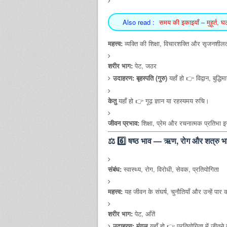
Also read :
समय की इकाइयाँ – मुहूर्त, 
महत्त्व:
व्यक्ति की शिक्षा, विचारशक्ति और सृजनशी
शरीर भाग:
पेट, जठर
उदाहरण:
बृहस्पति (गुरु)
यहाँ हो 👉 विद्वान, बुद्ध
केतु
यहाँ हो 👉 गूढ़ ज्ञान या रहस्यमय रुचि।
जीवन प्रभाव:
शिक्षा, प्रेम और रचनात्मक प्रतिभा इ
⚖️
6️⃣ षष्ठ भाव — ऋण, रोग और शत्रु भ
संबंध:
स्वास्थ्य, रोग, विरोधी, सेवक, प्रतियोगिता
महत्त्व:
यह जीवन के संघर्ष, चुनौतियाँ और उन्हें पार क
शरीर भाग:
पेट, आँतें
उदाहरण:
मंगल
यहाँ हो 👉 प्रतियोगिता में जीत