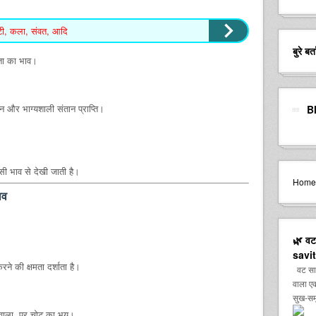
घटी, कला, संवत, आदि
बुरे ब
लता का भाव।
िमान और भाग्यशाली संतान प्राप्ति।
B
सी भाव से देखी जाती है।
Home
ाव
🌿 वट 
savit
रने की क्षमता दर्शाता है।
वट सावित
वाला एक
सुख-समृ
ने वाला, पर चोट का भय।