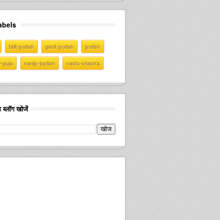
abels
falit-jyotish
ganit-jyotish
jyotish
v-puja
vanijy-joytish
vastu-shastra
 ब्लॉग खोजें